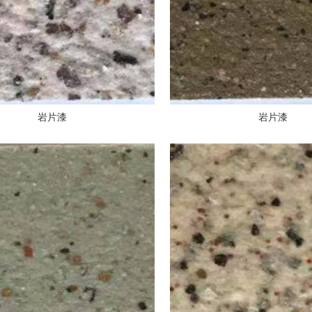
岩片漆
岩片漆