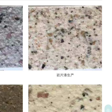
岩片漆生产
在