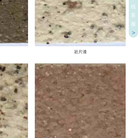
线
客
服
岩片漆