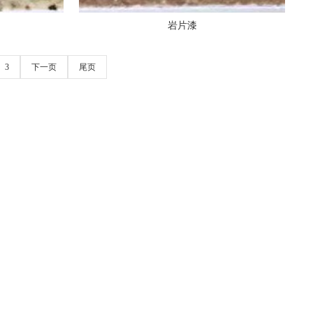
岩片漆
3
下一页
尾页