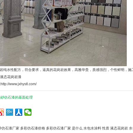
岩纯水性配方，符合要求，逼真的花岗岩效果，高雅华贵，质感强烈，个性鲜明，施
液态花岗岩漆
:
http://www.jxhystl.com/
包砂仿石漆的基面处理
砂仿石漆厂家
多彩仿石漆价格
多彩仿石漆厂家
是什么
水包水涂料
性质
液态花岗岩
水