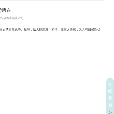
势所在
: 江西源石建材有限公司
花岗岩的自然色泽、纹理，给人以高雅、和谐、庄重之美感，又具有耐候性优
。
在
线
客
服