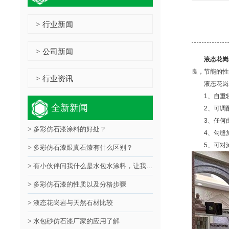
行业新闻
>
公司新闻
>
液
态
花岗
良，节能的性
行业资讯
>
液
态
1、自
全新新闻
2、可
3、任何
>
多彩仿石漆涂料的好处？
4、勾缝
5、可对
>
多彩仿石漆跟真石漆有什么区别？
>
有小伙伴问我什么是水包水涂料，让我来解答！
>
多彩仿石漆的性质以及分格步骤
>
液态花岗岩与天然石材比较
>
水包砂仿石漆厂家的应用了解