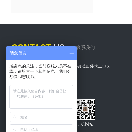
CONTACT
US
联系我们
请您留言
公司名称：福建华源石涂料有限公司
感谢您的关注，当前客服人员不在
总部地址：福建省福州市闽侯县南屿镇茂田蓬莱工业园
线，请填写一下您的信息，我们会
全国服务热线：400-1015-902
尽快和您联系。
公司网址：http://www.jxhystl.com/
关注我们
Focus on us
微信公众号
手机网站