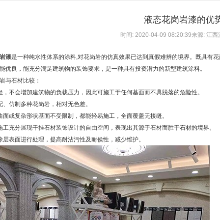
液态花岗岩漆的优
时间: 2020-04-09 08:20:39来源
岩
漆
是一种纯水性体系的涂料,对花岗岩的仿真效果已达到真假难辨的境界。既具有
能优良，能充分满足建筑物的装饰要求，是一种具有投资潜力的新型建筑涂料。
花岗岩与石材比较：
重轻，不会增加建筑物的负载压力，因此可施工于任何基面而不具脱落的危险性。
调配、仿制多种花岗岩，相对无色差。
曲面或复杂形状基面不受限制，都能轻易施工，全面覆盖无接缝。
施工充分展现干挂石材装饰设计的自由空间，表现出其源于石材而胜于石材的境界
涂层表面进行处理，提高耐沾污性及耐侯性，减少维护。