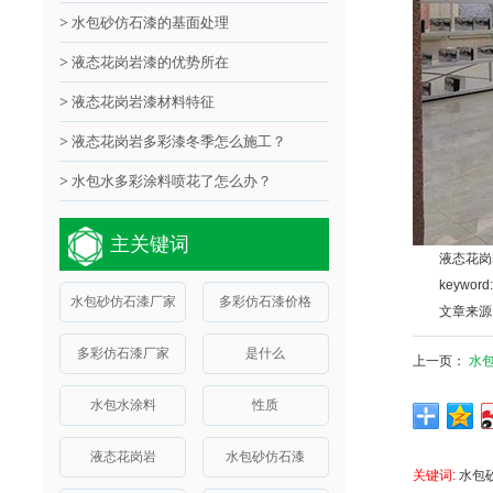
>
水包砂仿石漆的基面处理
>
液态花岗岩漆的优势所在
>
液态花岗岩漆材料特征
>
液态花岗岩多彩漆冬季怎么施工？
>
水包水多彩涂料喷花了怎么办？
主关键词
液
态
花岗
keyword:
水包砂仿石漆厂家
多彩仿石漆价格
文章来源
多彩仿石漆厂家
是什么
上一页：
水
水包水涂料
性质
液态花岗岩
水包砂仿石漆
关键词:
水包